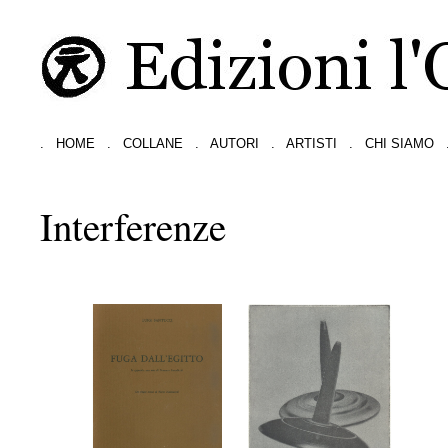
.
HOME
.
COLLANE
.
AUTORI
.
ARTISTI
.
CHI SIAMO
Interferenze