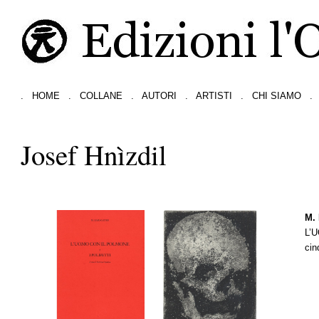
.
HOME
.
COLLANE
.
AUTORI
.
ARTISTI
.
CHI SIAMO
.
Josef Hnìzdil
M. 
L’
cin