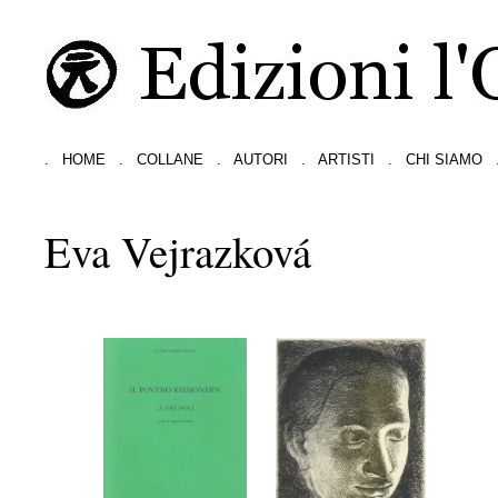
.
HOME
.
COLLANE
.
AUTORI
.
ARTISTI
.
CHI SIAMO
Eva Vejrazková