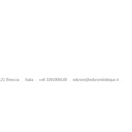
 Brescia . Italia . cell 3391908149 .
edizioni@edizionilobliquo.it
.