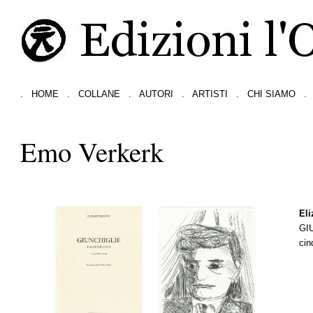
.
HOME
.
COLLANE
.
AUTORI
.
ARTISTI
.
CHI SIAMO
.
Emo Verkerk
El
GI
cin