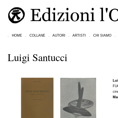
.
HOME
.
COLLANE
.
AUTORI
.
ARTISTI
.
CHI SIAMO
.
Luigi Santucci
Lui
FU
cin
Ma