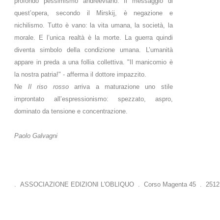
profondo pessimismo andreeviano. Il messaggio di
quest’opera, secondo il Mirskij, è negazione e
nichilismo. Tutto è vano: la vita umana, la società, la
morale. E l’unica realtà è la morte. La guerra quindi
diventa simbolo della condizione umana. L’umanità
appare in preda a una follia collettiva. "Il manicomio è
la nostra patria!" - afferma il dottore impazzito.
Ne
Il riso rosso
arriva a maturazione uno stile
improntato all’espressionismo: spezzato, aspro,
dominato da tensione e concentrazione.
Paolo Galvagni
. ASSOCIAZIONE EDIZIONI L'OBLIQUO . Corso Magenta 45 . 25121 