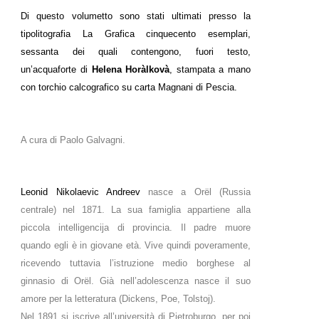
Di questo volumetto sono stati ultimati presso la
tipolitografia La Grafica cinquecento esemplari,
sessanta dei quali contengono, fuori testo,
un’acquaforte di
Helena Horàlkovà
, stampata a mano
con torchio calcografico su carta Magnani di Pescia.
A cura di Paolo Galvagni.
Leonid Nikolaevic Andreev
nasce a Orël (Russia
centrale) nel 1871. La sua famiglia appartiene alla
piccola intelligencija di provincia. Il padre muore
quando egli è in giovane età. Vive quindi poveramente,
ricevendo tuttavia l’istruzione medio borghese al
ginnasio di Orël. Già nell’adolescenza nasce il suo
amore per la letteratura (Dickens, Poe, Tolstoj).
Nel 1891 si iscrive all’università di Pietroburgo, per poi