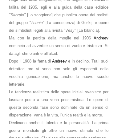
fallita del 1905, egli è alla guida della casa editrice
"Skorpio"
[Lo scorpione] che pubblica opere dei realisti
del gruppo
"Znanie"
[La conoscenza] di Gor'kij, e opere
dei simbolisti legati alla rivista
"Vesy"
[La bilancia].
Ma con la perdita della moglie nel 1906
Andreev
comincia ad avvertire un senso di vuoto e tristezza. Si
dà agli stimolanti e all’alcol.
Dopo il 1908 la fama di
Andreev
è in declino. Tra i suoi
detrattori ora vi sono non solo gli esponenti della
vecchia generazione, ma anche le nuove scuole
letterarie.
La tendenza realistica delle opere iniziali svanisce per
lasciare posto a una vena pessimistica. Le opere di
questa seconda fase sono dominate da un senso di
disperazione: vana è la vita, l’unica realtà è la morte.
Declinano anche il talento e la personalità. La prima
guerra mondiale gli offre un nuovo stimolo che lo