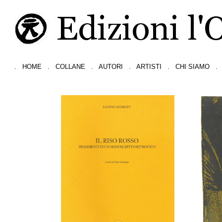
.
HOME
.
COLLANE
.
AUTORI
.
ARTISTI
.
CHI SIAMO
.