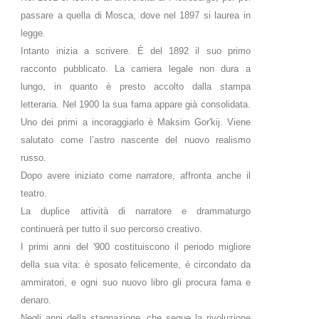
passare a quella di Mosca, dove nel 1897 si laurea in
legge.
Intanto inizia a scrivere. È del 1892 il suo primo
racconto pubblicato. La carriera legale non dura a
lungo, in quanto è presto accolto dalla stampa
letteraria. Nel 1900 la sua fama appare già consolidata.
Uno dei primi a incoraggiarlo è Maksim Gor'kij. Viene
salutato come l’astro nascente del nuovo realismo
russo.
Dopo avere iniziato come narratore, affronta anche il
teatro.
La duplice attività di narratore e drammaturgo
continuerà per tutto il suo percorso creativo.
I primi anni del '900 costituiscono il periodo migliore
della sua vita: è sposato felicemente, è circondato da
ammiratori, e ogni suo nuovo libro gli procura fama e
denaro.
Negli anni della stagnazione, che segue la rivoluzione