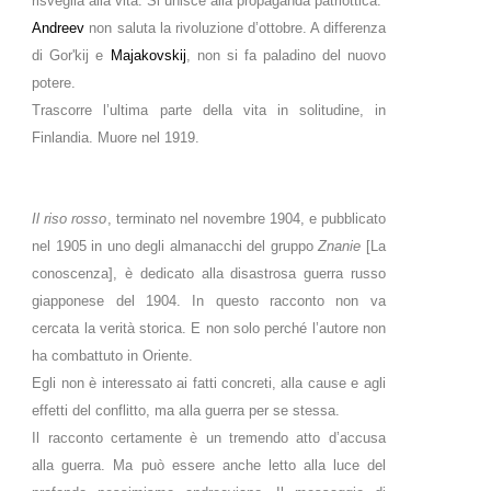
risveglia alla vita. Si unisce alla propaganda patriottica.
Andreev
non saluta la rivoluzione d’ottobre. A differenza
di Gor'kij e
Majakovskij
, non si fa paladino del nuovo
potere.
Trascorre l’ultima parte della vita in solitudine, in
Finlandia. Muore nel 1919.
Il riso rosso
, terminato nel novembre 1904, e pubblicato
nel 1905 in uno degli almanacchi del gruppo
Znanie
[La
conoscenza], è dedicato alla disastrosa guerra russo
giapponese del 1904. In questo racconto non va
cercata la verità storica. E non solo perché l’autore non
ha combattuto in Oriente.
Egli non è interessato ai fatti concreti, alla cause e agli
effetti del conflitto, ma alla guerra per se stessa.
Il racconto certamente è un tremendo atto d’accusa
alla guerra. Ma può essere anche letto alla luce del