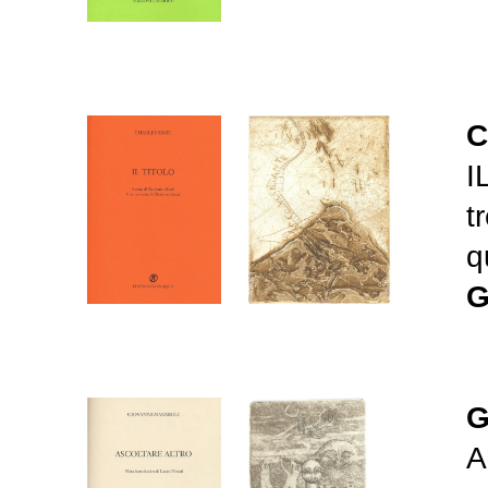
C
I
t
q
G
G
A