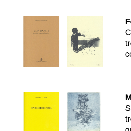
F
C
t
c
M
S
t
q