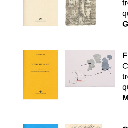
t
q
G
F
C
t
q
M