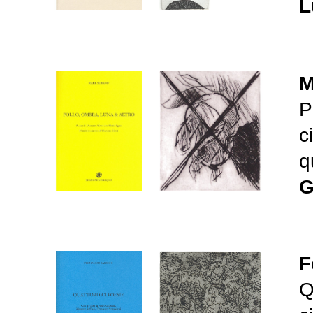
L
M
P
c
q
G
F
Q