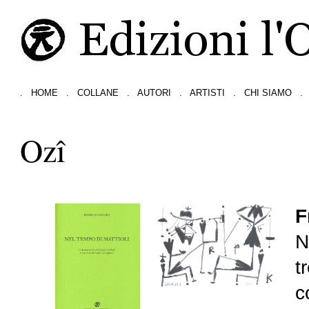
.
HOME
.
COLLANE
.
AUTORI
.
ARTISTI
.
CHI SIAMO
.
Ozî
F
N
t
c