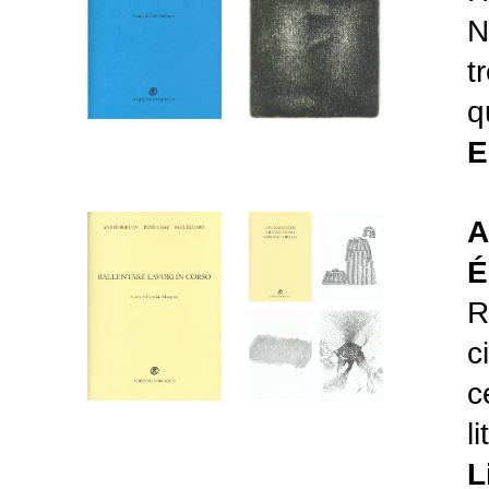
N
t
q
E
A
É
R
c
c
l
L