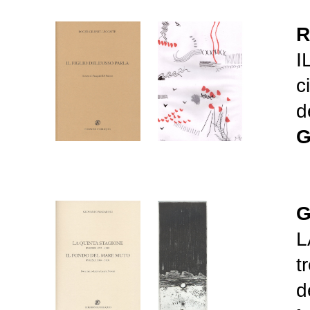
R
I
c
d
G
G
L
t
d