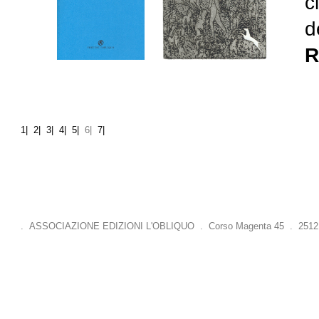
c
d
R
1|
2|
3|
4|
5|
6|
7|
. ASSOCIAZIONE EDIZIONI L'OBLIQUO . Corso Magenta 45 . 25121 