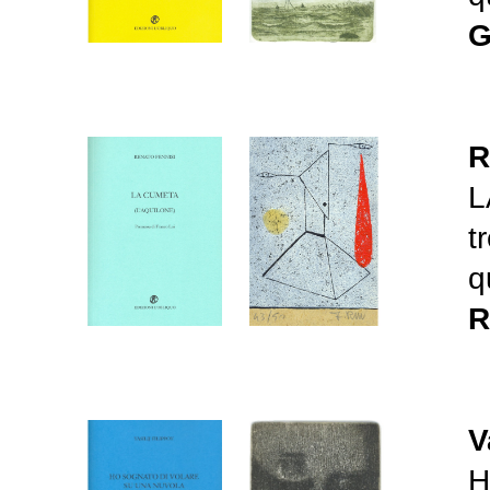
G
R
L
t
q
R
V
H