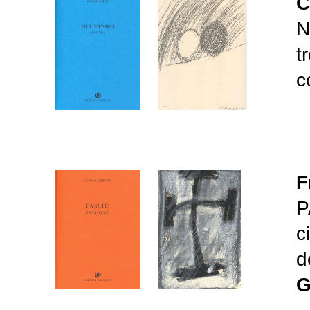
C
N
t
c
F
P
c
d
G