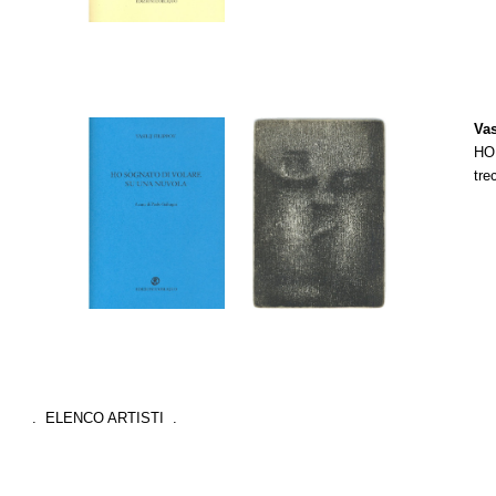
Vas
HO
tre
. ELENCO ARTISTI .