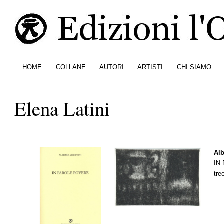
.
HOME
.
COLLANE
.
AUTORI
.
ARTISTI
.
CHI SIAMO
.
Elena Latini
Alb
IN
tre