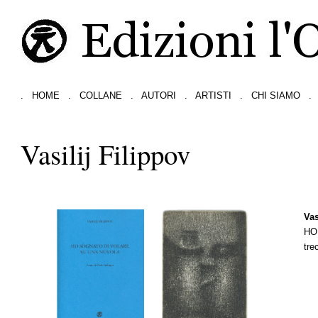
.
HOME
.
COLLANE
.
AUTORI
.
ARTISTI
.
CHI SIAMO
.
Vasilij Filippov
Vas
HO
tre