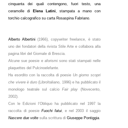
cinquanta dei quali contengono, fuori testo, una
ceramolle di
Elena Latini
, stampata a mano con
torchio calcografico su carta Rosaspina Fabriano.
Alberto Albertini
(1966), copywriter freelance, è stato
uno dei fondatori della rivista Stile Arte e collabora alla
pagina libri del Giornale di Brescia.
Alcune sue poesie e aforismi sono stati stampati nelle
plaquettes del Pulcinoelefante.
Ha esordito con la raccolta di poesie
Un giorno scopri
che vivere è duro
(LibroItaliano, 1996) e ha pubblicato il
monologo teatrale sul calcio
Fair play
(Novecento,
2002).
Con le Edizioni l’Obliquo ha pubblicato nel 1997 la
raccolta di poesie
Fuochi fatui
, e nel 2003 il saggio
Nascere due volte
sulla scrittura di
Giuseppe Pontiggia
.