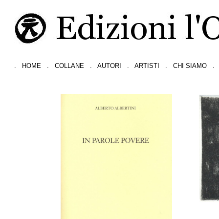
.
HOME
.
COLLANE
.
AUTORI
.
ARTISTI
.
CHI SIAMO
.