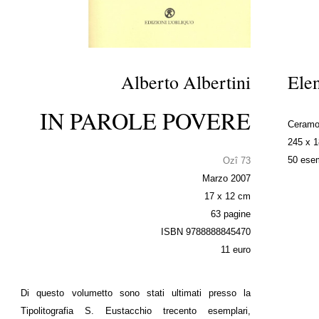
Alberto Albertini
Elen
IN PAROLE POVERE
Ceramo
245 x 
50 esem
Ozî 73
Marzo 2007
17 x 12 cm
63 pagine
ISBN 9788888845470
11 euro
Di questo volumetto sono stati ultimati presso la
Tipolitografia S. Eustacchio trecento esemplari,