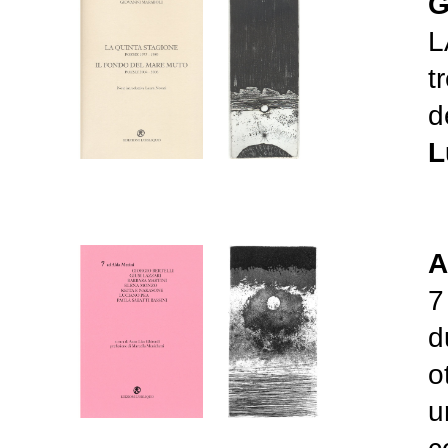
G
L
t
d
L
A
7
d
o
u