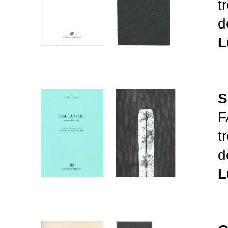
t
d
L
S
F
t
d
L