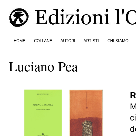
.
HOME
.
COLLANE
.
AUTORI
.
ARTISTI
.
CHI SIAMO
.
Luciano Pea
R
M
c
d