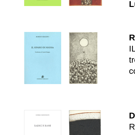
L
R
I
t
c
D
R