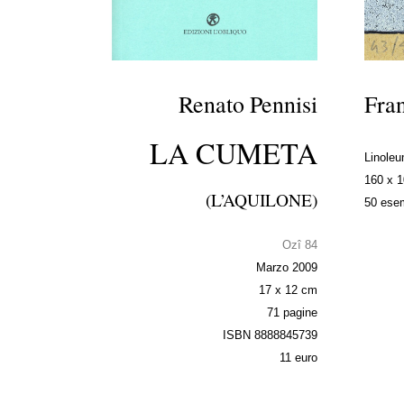
Renato Pennisi
Fran
LA CUMETA
Linole
160 x 
(L’AQUILONE)
50 esem
Ozî 84
Marzo 2009
17 x 12 cm
71 pagine
ISBN 8888845739
11 euro