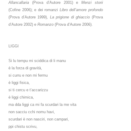
Allancallaria
(Prova d’Autore 2001) e
Menzi storii
(Cofine 2006); e dei romanzi
Libro dell’amore profondo
(Prova d’Autore 1999),
La prigione di ghiaccio
(Prova
d’Autore 2002) e
Romanzo
(Prova d’Autore 2006).
LIGGI
Si lu tempu mi sciddica di li manu
è la forza di gravità,
si curru e non mi fermu
è liggi fisica,
si ti cercu e t’accarizzu
è liggi chimica,
ma dda liggi ca mi fa scurdari la me vita
non sacciu cchi nomu havi,
scurdari è non nasciri, non campari,
ppi chistu scrivu,