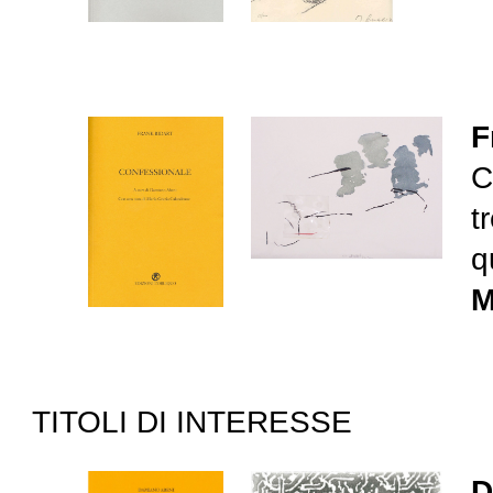
F
C
t
q
M
TITOLI DI INTERESSE
D