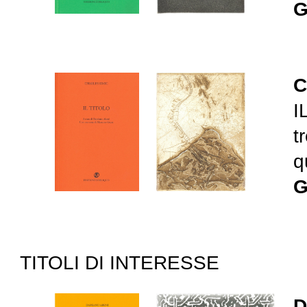
G
C
I
t
q
G
TITOLI DI INTERESSE
D