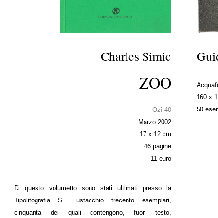
Charles Simic
Gui
ZOO
Acquafo
160 x 
50 esem
Ozî 40
Marzo 2002
17 x 12 cm
46 pagine
11 euro
Di questo volumetto sono stati ultimati presso la
Tipolitografia S. Eustacchio trecento esemplari,
cinquanta dei quali contengono, fuori testo,