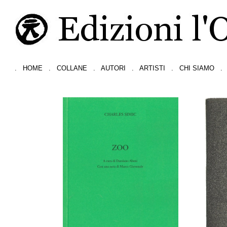
.
HOME
.
COLLANE
.
AUTORI
.
ARTISTI
.
CHI SIAMO
.