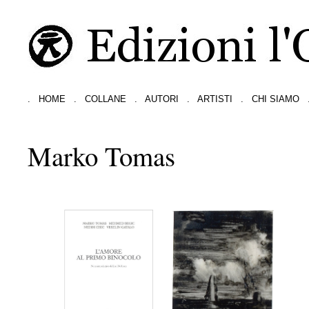
.
HOME
.
COLLANE
.
AUTORI
.
ARTISTI
.
CHI SIAMO
Marko Tomas