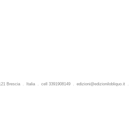
 Brescia . Italia . cell 3391908149 .
edizioni@edizionilobliquo.it
.