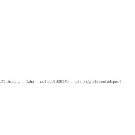
 Brescia . Italia . cell 3391908149 .
edizioni@edizionilobliquo.it
.