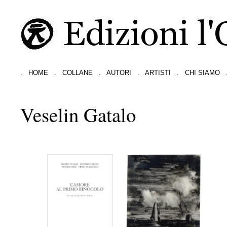
.
HOME
.
COLLANE
.
AUTORI
.
ARTISTI
.
CHI SIAMO
Veselin Gatalo