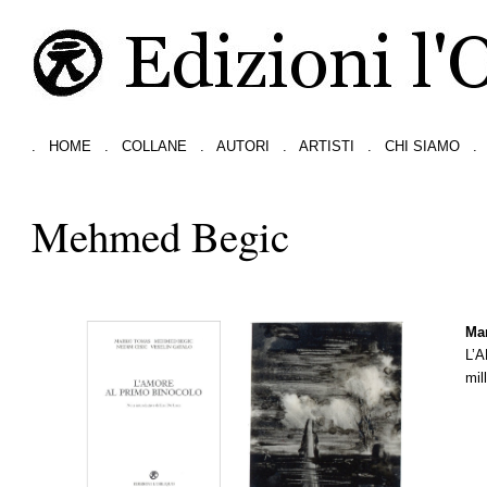
.
HOME
.
COLLANE
.
AUTORI
.
ARTISTI
.
CHI SIAMO
.
Mehmed Begic
Ma
L’
mil