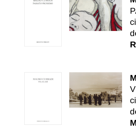
P
c
d
R
M
V
c
d
M