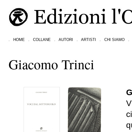
.
HOME
.
COLLANE
.
AUTORI
.
ARTISTI
.
CHI SIAMO
.
Giacomo Trinci
G
V
c
q