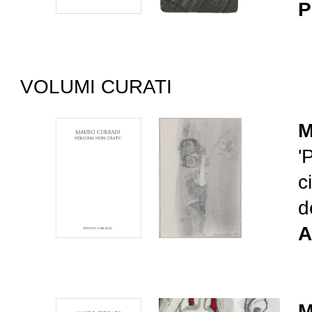
P
VOLUMI CURATI
M
'
c
d
A
M