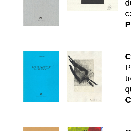
d
c
P
C
P
t
q
C