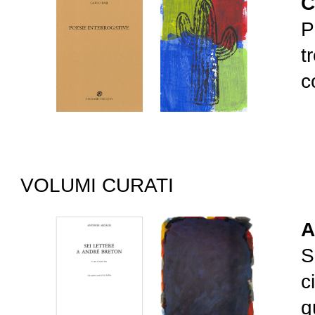
C
P
t
c
VOLUMI CURATI
A
S
c
q