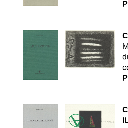
P
C
M
d
c
P
C
I