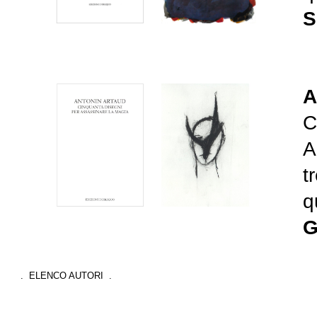
S
A
C
A
t
q
G
. ELENCO AUTORI .