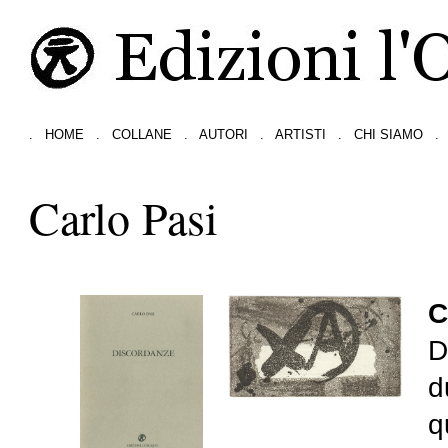
.
HOME
.
COLLANE
.
AUTORI
.
ARTISTI
.
CHI SIAMO
.
Carlo Pasi
C
D
d
q