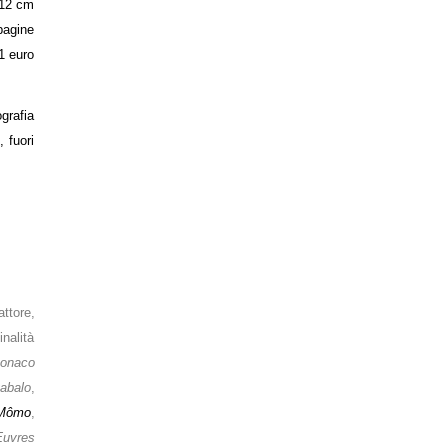
 12 cm
pagine
1 euro
rafia
 fuori
ttore,
nalità
Monaco
gabalo
,
-Mômo
,
uvres