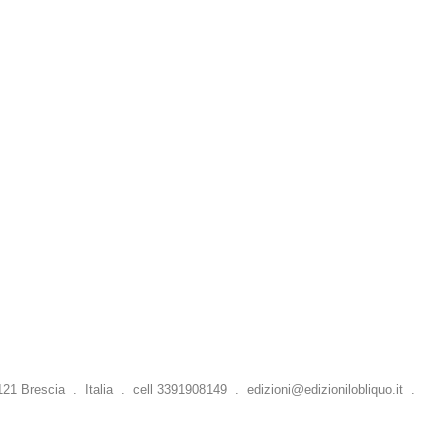
 Brescia . Italia . cell 3391908149 .
edizioni@edizionilobliquo.it
.