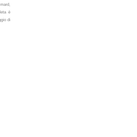
imard,
leta è
gio di