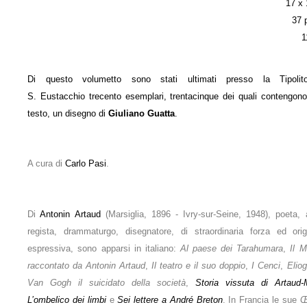
17 x
37 
1
Di questo volumetto sono stati ultimati presso la Tipolitog
S. Eustacchio trecento esemplari, trentacinque dei quali contengono,
testo, un disegno di
Giuliano Guatta
.
A cura di
Carlo Pasi
.
Di
Antonin Artaud
(Marsiglia, 1896 - Ivry-sur-Seine, 1948), poeta, a
regista, drammaturgo, disegnatore, di straordinaria forza ed origi
espressiva, sono apparsi in italiano:
Al paese dei Tarahumara
,
Il 
raccontato da Antonin Artaud
,
Il teatro e il suo doppio
,
I Cenci
,
Elio
Van Gogh il suicidato della società
,
Storia vissuta di Artaud
L’ombelico dei limbi
e
Sei lettere a André Breton
. In Francia le sue
Œ