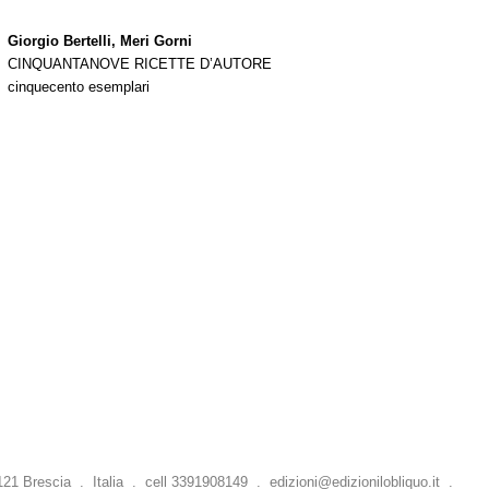
Giorgio Bertelli,
Meri Gorni
CINQUANTANOVE RICETTE D’AUTORE
cinquecento esemplari
 Brescia . Italia . cell 3391908149 .
edizioni@edizionilobliquo.it
.