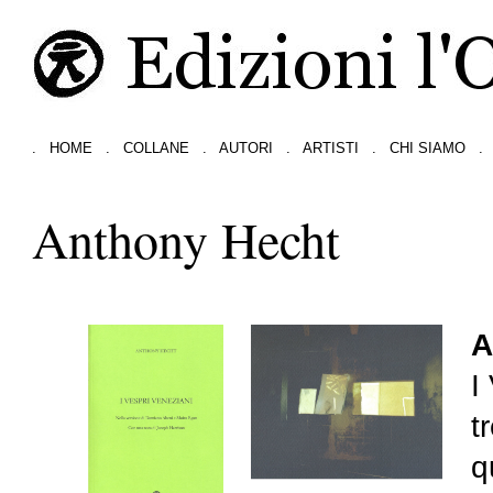
.
HOME
.
COLLANE
.
AUTORI
.
ARTISTI
.
CHI SIAMO
.
Anthony Hecht
A
I
t
q