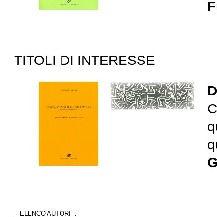
F
TITOLI DI INTERESSE
D
C
q
q
G
. ELENCO AUTORI .