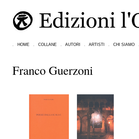
.
HOME
.
COLLANE
.
AUTORI
.
ARTISTI
.
CHI SIAMO
Franco Guerzoni