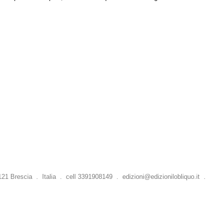
 Brescia . Italia . cell 3391908149 .
edizioni@edizionilobliquo.it
.