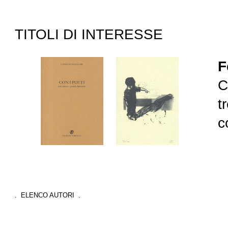
TITOLI DI INTERESSE
F
C
t
c
. ELENCO AUTORI .