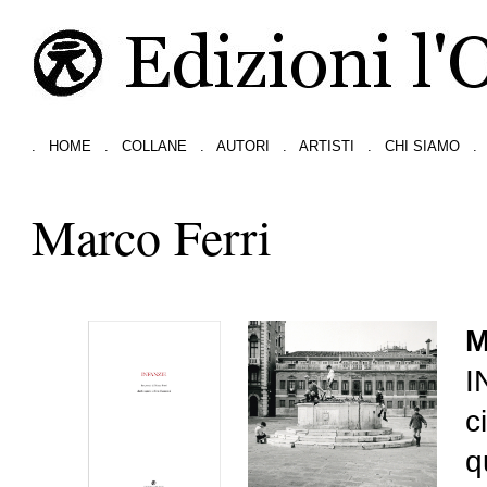
.
HOME
.
COLLANE
.
AUTORI
.
ARTISTI
.
CHI SIAMO
.
Marco Ferri
M
I
c
q