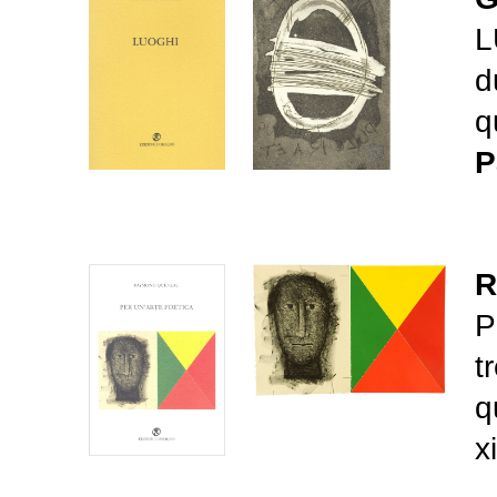
L
d
q
P
R
P
t
q
x