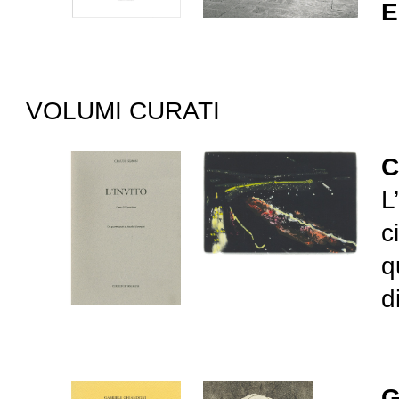
E
VOLUMI CURATI
C
L
c
q
d
G