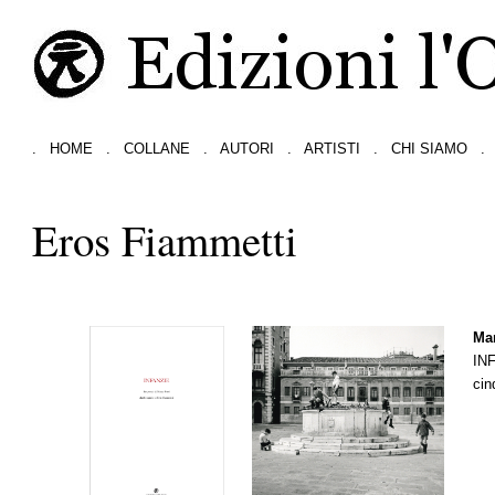
.
HOME
.
COLLANE
.
AUTORI
.
ARTISTI
.
CHI SIAMO
.
Eros Fiammetti
Mar
IN
cin