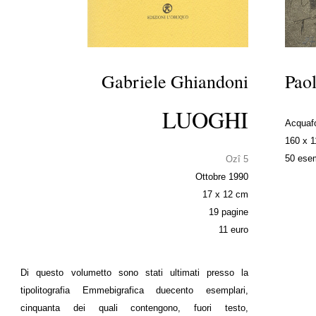
Gabriele Ghiandoni
Paol
LUOGHI
Acquafo
160 x 
50 esem
Ozî 5
Ottobre 1990
17 x 12 cm
19 pagine
11 euro
Di questo volumetto sono stati ultimati presso la
tipolitografia Emmebigrafica duecento esemplari,
cinquanta dei quali contengono, fuori testo,