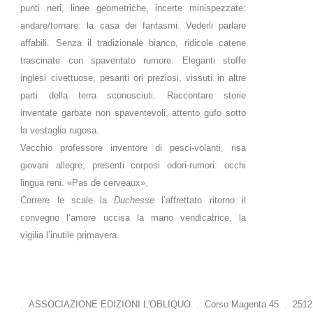
punti neri, linee geometriche, incerte minispezzate:
andare/tornare: la casa dei fantasmi. Vederli parlare
affabili. Senza il tradizionale bianco, ridicole catene
trascinate con spaventato rumore. Eleganti stoffe
inglesi civettuose, pesanti ori preziosi, vissuti in altre
parti della terra sconosciuti. Raccontare storie
inventate garbate non spaventevoli, attento gufo sotto
la vestaglia rugosa.
Vecchio professore inventore di pesci-volanti, risa
giovani allegre, presenti corposi odori-rumori: occhi
lingua reni. «Pas de cerveaux».
Correre le scale la
Duchesse
l’affrettato ritorno il
convegno l’amore uccisa la mano vendicatrice, la
vigilia l’inutile primavera.
. ASSOCIAZIONE EDIZIONI L'OBLIQUO . Corso Magenta 45 . 25121 