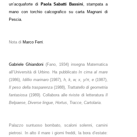
un’acquaforte di
Paola Sabatti Bassini
, stampata a
mano con torchio calcografico su carta Magnani di
Pescia.
Nota di
Marco Ferri
.
Gabriele Ghiandoni
(Fano, 1934) insegna Matematica
all’Università di Urbino. Ha pubblicato
In cima al mare
(1986),
Idillio marinaro
(1987),
h, k, w, x, y/π, e
(1987),
Il peso della trasparenza
(1988),
Trattatello di geometria
fantasiosa
(1989). Collabora alle riviste di letteratura
Il
Belpaese
,
Diverse lingue
,
Hortus
,
Tracce
,
Cartolaria
.
Palazzo suntuoso bombato, scaloni solenni, camini
pietrosi. In alto il mare i giorni freddi, la bora d’estate: