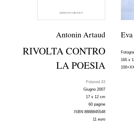
Antonin Artaud
Eva
RIVOLTA CONTRO
Fotograf
165 x 
LA POESIA
100+XXV
Polaroid 43
Giugno 2007
17 x 12 cm
60 pagine
ISBN 8888845548
11 euro