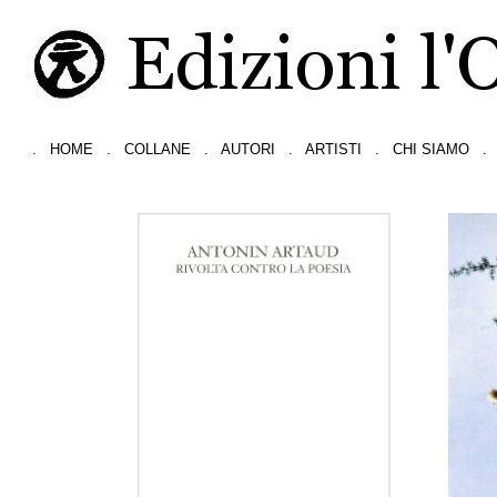
.
HOME
.
COLLANE
.
AUTORI
.
ARTISTI
.
CHI SIAMO
.