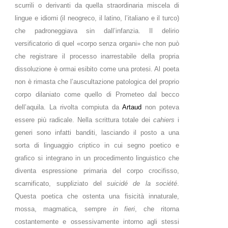
scurrili o derivanti da quella straordinaria miscela di
lingue e idiomi (il neogreco, il latino, l’italiano e il turco)
che padroneggiava sin dall’infanzia. Il delirio
versificatorio di quel «corpo senza organi» che non può
che registrare il processo inarrestabile della propria
dissoluzione è ormai esibito come una protesi. Al poeta
non è rimasta che l’auscultazione patologica del proprio
corpo dilaniato come quello di Prometeo dal becco
dell’aquila. La rivolta compiuta da
Artaud
non poteva
essere più radicale. Nella scrittura totale dei
cahiers
i
generi sono infatti banditi, lasciando il posto a una
sorta di linguaggio criptico in cui segno poetico e
grafico si integrano in un procedimento linguistico che
diventa espressione primaria del corpo crocifisso,
scarnificato, suppliziato del
suicidé de la société
.
Questa poetica che ostenta una fisicità innaturale,
mossa, magmatica, sempre
in fieri
, che ritorna
costantemente e ossessivamente intorno agli stessi