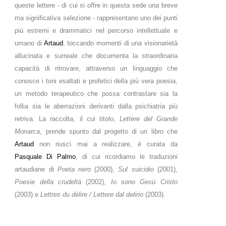
queste lettere - di cui si offre in questa sede una breve
ma significativa selezione - rappresentano uno dei punti
più estremi e drammatici nel percorso intellettuale e
umano di
Artaud
, toccando momenti di una visionarietà
allucinata e surreale che documenta la straordinaria
capacità di ritrovare, attraverso un linguaggio che
conosce i toni esaltati e profetici della più vera poesia,
un metodo terapeutico che possa contrastare sia la
follia sia le aberrazioni derivanti dalla psichiatria più
retriva. La raccolta, il cui titolo,
Lettere del Grande
Monarca
, prende spunto dal progetto di un libro che
Artaud
non riuscì mai a realizzare, è curata da
Pasquale Di Palmo
, di cui ricordiamo le traduzioni
artaudiane di
Poeta nero
(2000),
Sul suicidio
(2001),
Poesie della crudeltà
(2002),
Io sono Gesù Cristo
(2003) e
Lettres du délire / Lettere dal delirio
(2003).