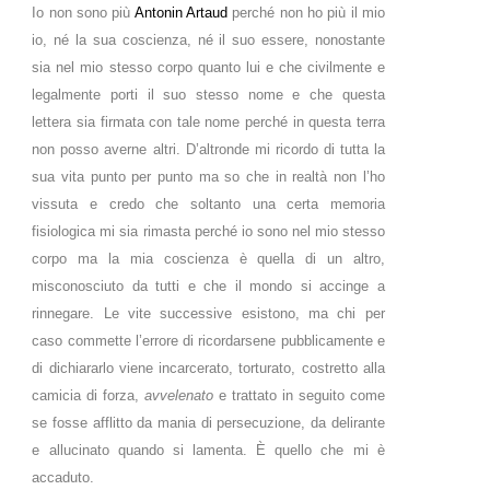
Io non sono più
Antonin Artaud
perché non ho più il mio
io, né la sua coscienza, né il suo essere, nonostante
sia nel mio stesso corpo quanto lui e che civilmente e
legalmente porti il suo stesso nome e che questa
lettera sia firmata con tale nome perché in questa terra
non posso averne altri. D’altronde mi ricordo di tutta la
sua vita punto per punto ma so che in realtà non l’ho
vissuta e credo che soltanto una certa memoria
fisiologica mi sia rimasta perché io sono nel mio stesso
corpo ma la mia coscienza è quella di un altro,
misconosciuto da tutti e che il mondo si accinge a
rinnegare. Le vite successive esistono, ma chi per
caso commette l’errore di ricordarsene pubblicamente e
di dichiararlo viene incarcerato, torturato, costretto alla
camicia di forza,
avvelenato
e trattato in seguito come
se fosse afflitto da mania di persecuzione, da delirante
e allucinato quando si lamenta. È quello che mi è
accaduto.