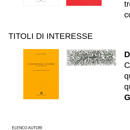
t
c
TITOLI DI INTERESSE
D
C
q
q
G
. ELENCO AUTORI .