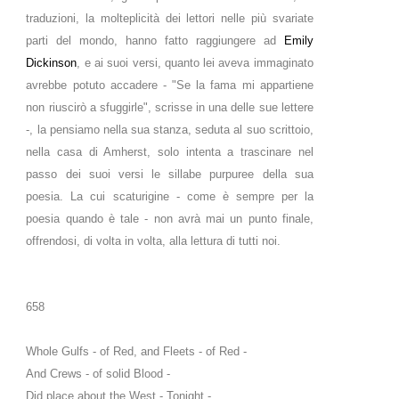
traduzioni, la molteplicità dei lettori nelle più svariate
parti del mondo, hanno fatto raggiungere ad
Emily
Dickinson
, e ai suoi versi, quanto lei aveva immaginato
avrebbe potuto accadere - "Se la fama mi appartiene
non riuscirò a sfuggirle", scrisse in una delle sue lettere
-, la pensiamo nella sua stanza, seduta al suo scrittoio,
nella casa di Amherst, solo intenta a trascinare nel
passo dei suoi versi le sillabe purpuree della sua
poesia. La cui scaturigine - come è sempre per la
poesia quando è tale - non avrà mai un punto finale,
offrendosi, di volta in volta, alla lettura di tutti noi.
658
Whole Gulfs - of Red, and Fleets - of Red -
And Crews - of solid Blood -
Did place about the West - Tonight -