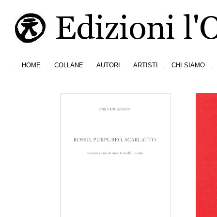
.
HOME
.
COLLANE
.
AUTORI
.
ARTISTI
.
CHI SIAMO
.