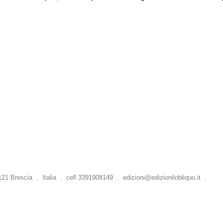
 Brescia . Italia . cell 3391908149 .
edizioni@edizionilobliquo.it
.