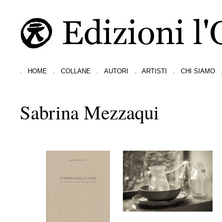
.
HOME
.
COLLANE
.
AUTORI
.
ARTISTI
.
CHI SIAMO
Sabrina Mezzaqui