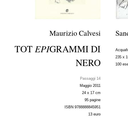
Maurizio Calvesi
San
EPI
TOT
GRAMMI DI
Acquafo
235 x 
NERO
100 ese
Passaggi 14
Maggio 2011
24 x 17 cm
95 pagine
ISBN 9788888845951
13 euro