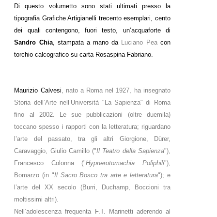
Di questo volumetto sono stati ultimati presso la
tipografia Grafiche Artigianelli trecento esemplari, cento
dei quali contengono, fuori testo, un’acquaforte di
Sandro Chia
, stampata a mano da
Luciano Pea
con
torchio calcografico su carta Rosaspina Fabriano.
Maurizio Calvesi
, nato a Roma nel 1927, ha insegnato
Storia dell’Arte nell’Università "La Sapienza" di Roma
fino al 2002. Le sue pubblicazioni (oltre duemila)
toccano spesso i rapporti con la letteratura; riguardano
l’arte del passato, tra gli altri Giorgione, Dürer,
Caravaggio, Giulio Camillo ("
Il Teatro della Sapienza
"),
Francesco Colonna ("
Hypnerotomachia Poliphili
"),
Bomarzo (in "
Il Sacro Bosco tra arte e letteratura
"); e
l’arte del XX secolo (Burri, Duchamp, Boccioni tra
moltissimi altri).
Nell’adolescenza frequenta F.T. Marinetti aderendo al