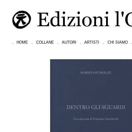
.
HOME
.
COLLANE
.
AUTORI
.
ARTISTI
.
CHI SIAMO