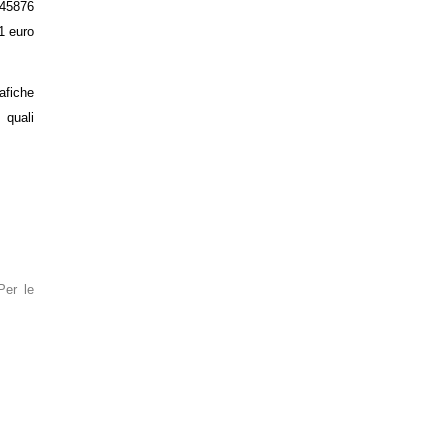
45876
1 euro
afiche
 quali
Per le