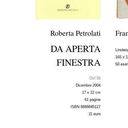
Roberta Petrolati
Fran
DA APERTA
Linoleo
165 x 
FINESTRA
50 esem
Ozî 55
Dicembre 2004
17 x 12 cm
61 pagine
ISBN 8888845127
11 euro