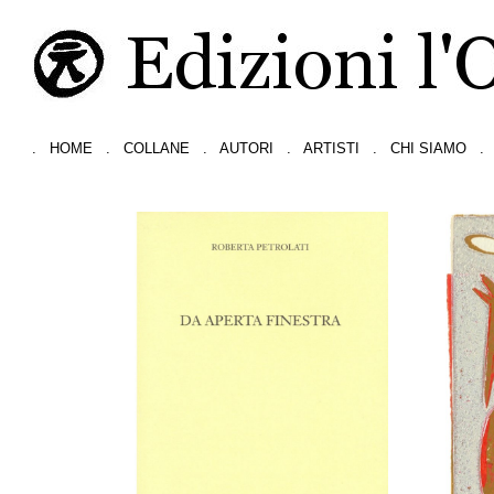
.
HOME
.
COLLANE
.
AUTORI
.
ARTISTI
.
CHI SIAMO
.