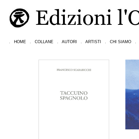
.
HOME
.
COLLANE
.
AUTORI
.
ARTISTI
.
CHI SIAMO
.