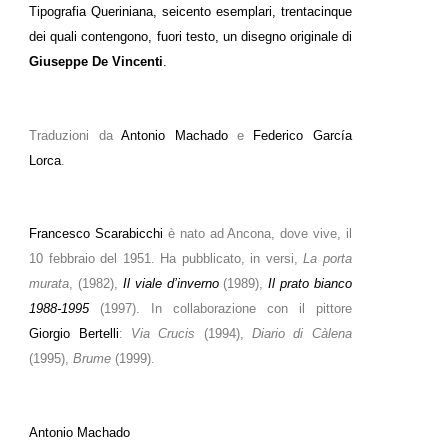
Tipografia Queriniana, seicento esemplari, trentacinque
dei quali contengono, fuori testo, un disegno originale di
Giuseppe De Vincenti
.
Traduzioni da
Antonio Machado
e
Federico García
Lorca
.
Francesco Scarabicchi
è nato ad Ancona, dove vive, il
10 febbraio del 1951. Ha pubblicato, in versi,
La porta
murata
, (1982),
Il viale d’inverno
(1989),
Il prato bianco
1988-1995
(1997). In collaborazione con il pittore
Giorgio Bertelli
:
Via Crucis
(1994),
Diario di Càlena
(1995),
Brume
(1999).
Antonio Machado