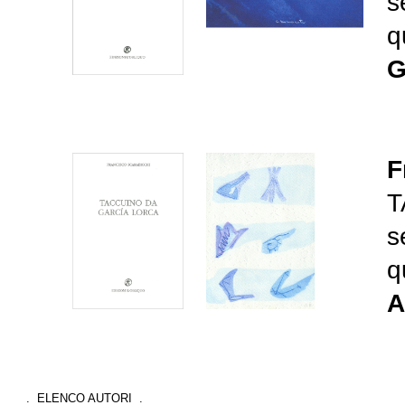
s
q
G
F
T
s
q
A
. ELENCO AUTORI .