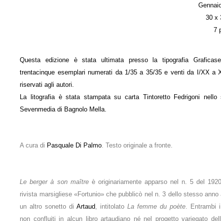
Gennai
30 x
7 
Questa edizione è stata ultimata presso la tipografia Graficase
trentacinque esemplari numerati da 1/35 a 35/35 e venti da I/XX a
riservati agli autori.
La litografia è stata stampata su carta Tintoretto Fedrigoni nello 
Sevenmedia di Bagnolo Mella.
A cura di
Pasquale Di Palmo
. Testo originale a fronte.
Le berger à son maître
è originariamente apparso nel n. 5 del 1920
rivista marsigliese «Fortunio» che pubblicò nel n. 3 dello stesso anno
un altro sonetto di
Artaud
, intitolato
La femme du poète
. Entrambi i
non confluiti in alcun libro artaudiano né nel progetto variegato del