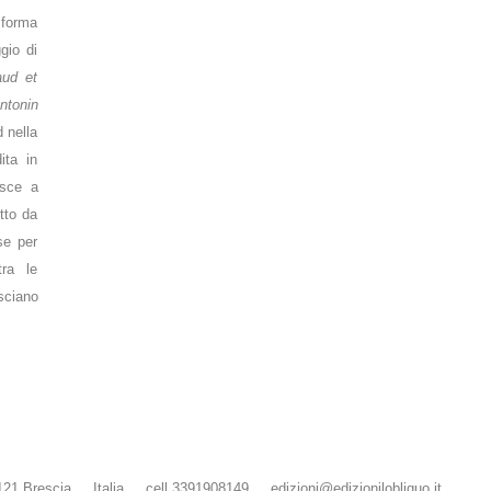
 forma
gio di
aud et
ntonin
d nella
ita in
sce a
otto da
se per
tra le
sciano
 Brescia . Italia . cell 3391908149 .
edizioni@edizionilobliquo.it
.