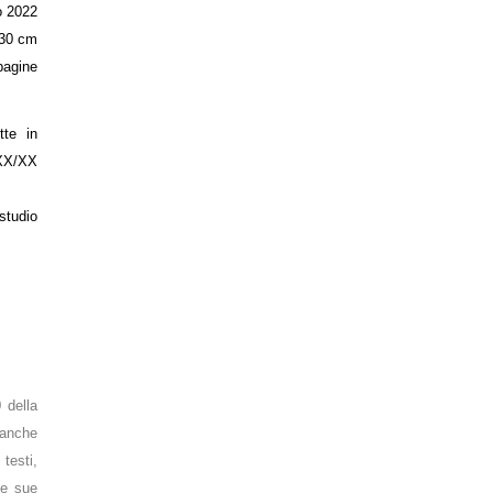
o 2022
 30 cm
pagine
tte in
 XX/XX
studio
 della
 anche
 testi,
le sue