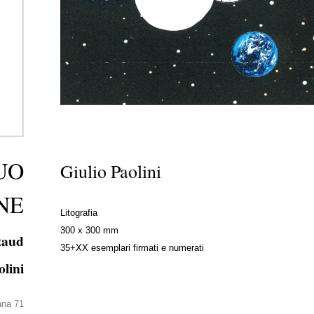
UO
Giulio Paolini
NE
Litografia
300 x 300 mm
taud
35+XX esemplari firmati e numerati
olini
lana 71