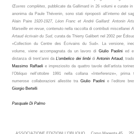
Œuvres complètes
, pubblicate da Gallimard in 26 volumi e curate in
anonima da Paule Thévenin, sono stati riproposti all’interno del sag
Alain Paire
1920-1927, Léon Franc et André Gaillard: Antonin Art
Marseille en revue
, contenuto nella raccolta di contributi miscellanei
A
Artaud écrivain du Sud
, curata da Thierry Galibert nel 2002 per Édisu
«Collection du Centre des Écrivains du Sud». La versione, ined
volume, viene accompagnata da un lavoro di
Giulio Paolini
ed e
distanza di trent’anni da
L’ombelico dei limbi
di
Antonin Artaud
, trad
Massimo Raffaeli
e impreziosito da quattro tavole dell’artista torine
l’Obliquo nell’ottobre 1991 nella collana «Interferenze», prima 
numerose collaborazioni allestite tra
Giulio Paolini
e l’editore bre
Giorgio Bertelli
Pasquale Di Palmo
. ASSOCIAZIONE EDIZIONI L'OBLIQUO . Corso Magenta 45 . 25121