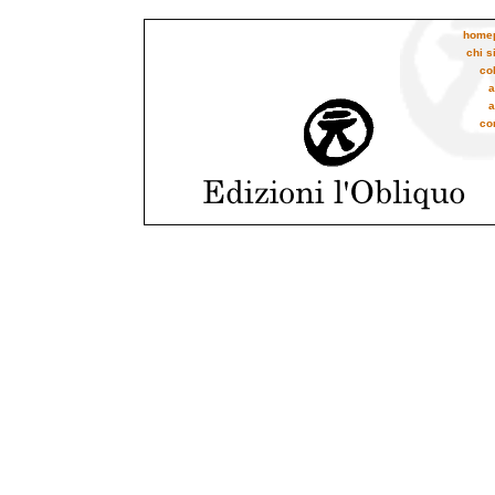
home
chi 
co
a
a
con