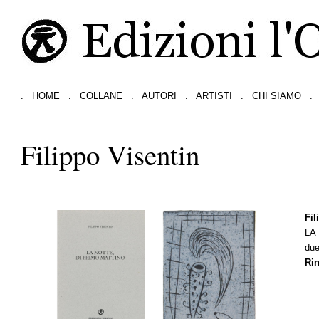
.
HOME
.
COLLANE
.
AUTORI
.
ARTISTI
.
CHI SIAMO
.
Filippo Visentin
Fil
LA
due
Rin