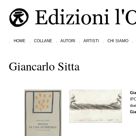
.
HOME
.
COLLANE
.
AUTORI
.
ARTISTI
.
CHI SIAMO
.
Giancarlo Sitta
Gia
IP
due
Gia