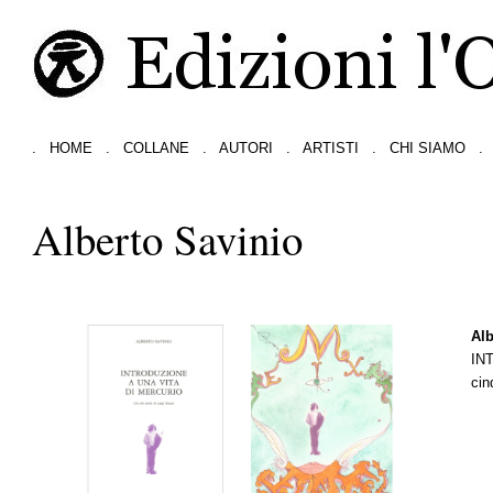
.
HOME
.
COLLANE
.
AUTORI
.
ARTISTI
.
CHI SIAMO
.
Alberto Savinio
Alb
IN
cin