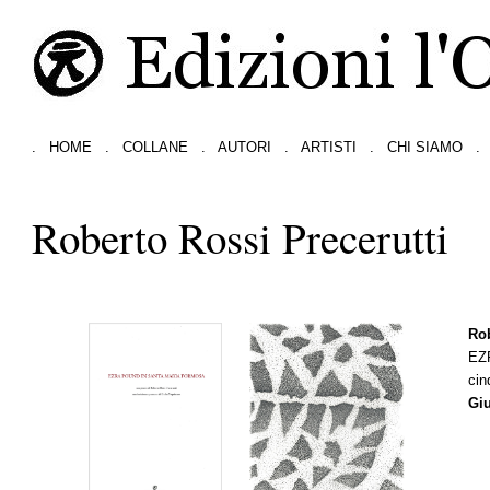
.
HOME
.
COLLANE
.
AUTORI
.
ARTISTI
.
CHI SIAMO
.
Roberto Rossi Precerutti
Rob
EZ
cin
Giu