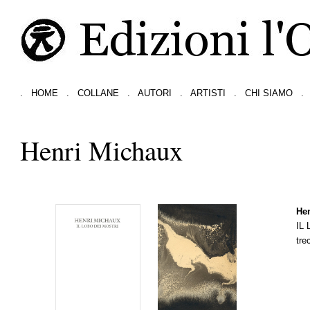
.
HOME
.
COLLANE
.
AUTORI
.
ARTISTI
.
CHI SIAMO
.
Henri Michaux
He
IL
tre