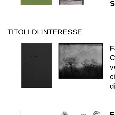
S
TITOLI DI INTERESSE
F
C
v
c
d
F