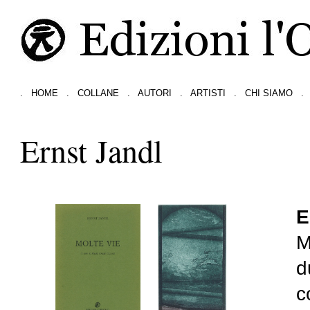
.
HOME
.
COLLANE
.
AUTORI
.
ARTISTI
.
CHI SIAMO
.
Ernst Jandl
E
M
d
c