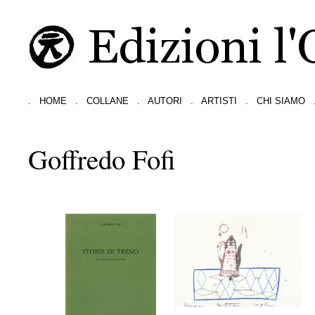
.
HOME
.
COLLANE
.
AUTORI
.
ARTISTI
.
CHI SIAMO
Goffredo Fofi