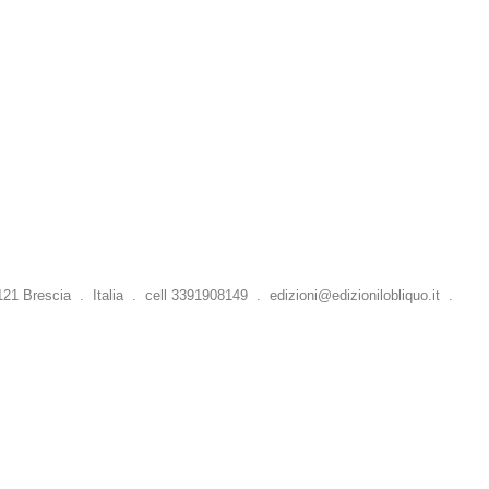
 Brescia . Italia . cell 3391908149 .
edizioni@edizionilobliquo.it
.