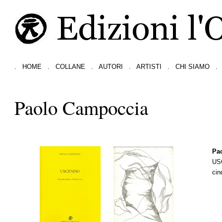
.
HOME
.
COLLANE
.
AUTORI
.
ARTISTI
.
CHI SIAMO
.
Paolo Campoccia
Pa
US
cin