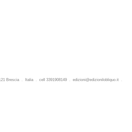
 Brescia . Italia . cell 3391908149 .
edizioni@edizionilobliquo.it
.